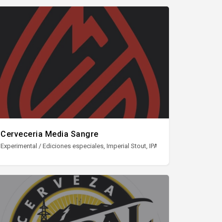
Cerveceria Media Sangre
Hazy IPA, Pale Ale, Porter, Session IPA, Sour, Witbier
Experimental / Ediciones especiales, Imperial Stout, IPA, Lager, NEIPA / Hazy IP