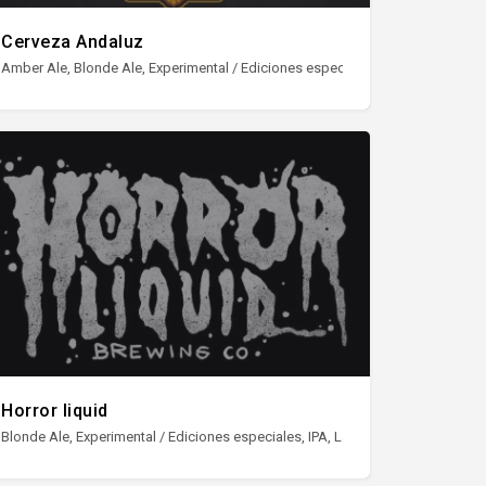
Cerveza Andaluz
le Ale, Pilsner, Porter, Red Ale, Sour, Stout
Amber Ale, Blonde Ale, Experimental / Ediciones especiales, IPA, Lager, NEIPA /
Horror liquid
nes especiales, IPA, Lager, NEIPA / Hazy IPA, Pale Ale, Pilsner, Porter, Red Ale,
Blonde Ale, Experimental / Ediciones especiales, IPA, Lager, NEIPA / Hazy IPA, 