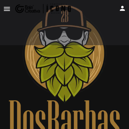
DosBarbas Chelita Brewing Co.
Ver Perfil
Contáctanos
Agregar a Favoritos
Acerca De Nosotros
Cerveceria Artesanal De la Baja, dedicada a hacer cerveza de
la Buena.