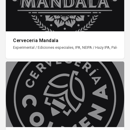
Cerveceria Mandala
Experimental / Ediciones especiales, IPA, NEIPA / Hazy IPA, Pale Ale, S