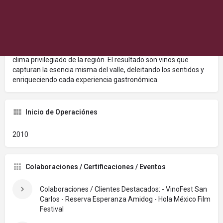
la selección de las uvas hasta el proceso de fermentación y
envejecimiento, cada paso es llevado a cabo con cuidado y
determinación para realzar la pureza de las frutas. En nuestro
viñedo en el corazón del valle de Guadalupe, cultivamos las
variedades mas exquisitas, aprovechando la rica tierra y el
clima privilegiado de la región. El resultado son vinos que
capturan la esencia misma del valle, deleitando los sentidos y
enriqueciendo cada experiencia gastronómica.
Inicio de Operaciónes
2010
Colaboraciones / Certificaciones / Eventos
Colaboraciones / Clientes Destacados: - VinoFest San
Carlos - Reserva Esperanza Amidog - Hola México Film
Festival