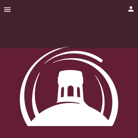
MagBel Bodega-Viñedo
Ver Perfil
Contáctanos
Agregar a Favoritos
Acerca De Nosotros
MagBel es un proyecto familiar que comparte la pasión y
dedicación por el arte de la vinificación. En cada botella de
MagBel puedes apreciar la frutalidad de nuestras uvas. Desde