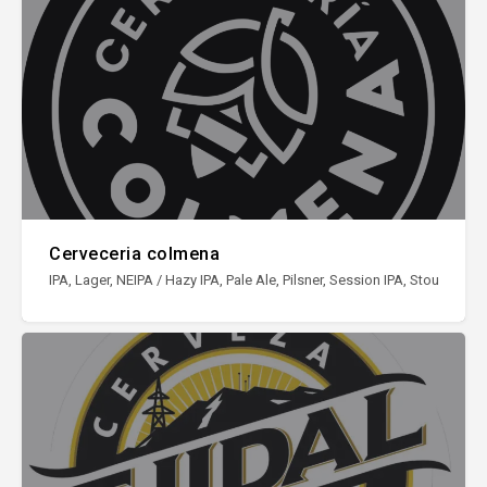
Cerveceria colmena
IPA, Lager, NEIPA / Hazy IPA, Pale Ale, Pilsner, Session IPA, Stout