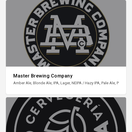
Master Brewing Company
Amber Ale, Blonde Ale, IPA, Lager, NEIPA / Hazy IPA, Pale Ale, Porter, S